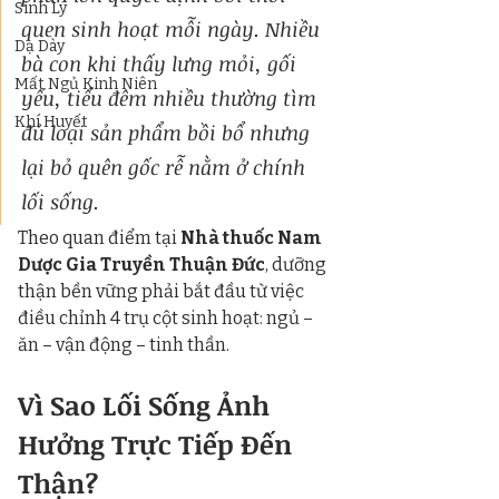
Sinh Lý
quen sinh hoạt mỗi ngày. Nhiều 
Dạ Dày
bà con khi thấy lưng mỏi, gối 
Mất Ngủ Kinh Niên
yếu, tiểu đêm nhiều thường tìm 
Khí Huyết
đủ loại sản phẩm bồi bổ nhưng 
lại bỏ quên gốc rễ nằm ở chính 
lối sống.
Theo quan điểm tại 
Nhà thuốc Nam 
Dược Gia Truyền Thuận Đức
, dưỡng 
thận bền vững phải bắt đầu từ việc 
điều chỉnh 4 trụ cột sinh hoạt: ngủ – 
ăn – vận động – tinh thần.
Vì Sao Lối Sống Ảnh 
Hưởng Trực Tiếp Đến 
Thận?