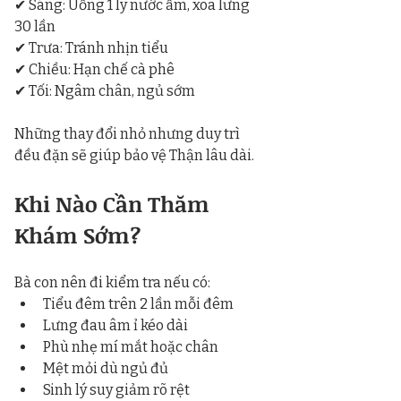
✔ Sáng: Uống 1 ly nước ấm, xoa lưng 
30 lần
✔ Trưa: Tránh nhịn tiểu
✔ Chiều: Hạn chế cà phê
✔ Tối: Ngâm chân, ngủ sớm
Những thay đổi nhỏ nhưng duy trì 
đều đặn sẽ giúp bảo vệ Thận lâu dài.
Khi Nào Cần Thăm 
Khám Sớm?
Bà con nên đi kiểm tra nếu có:
Tiểu đêm trên 2 lần mỗi đêm
Lưng đau âm ỉ kéo dài
Phù nhẹ mí mắt hoặc chân
Mệt mỏi dù ngủ đủ
Sinh lý suy giảm rõ rệt