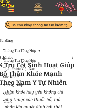
Bà con nhập thông tin tìm kiếm tại đây
Bài đăng
Thông Tin Tổng Hợp
3 phút đọc
Thông Tin Tổng Hợp
4 Trụ Cột Sinh Hoạt Giúp
Thảo Dược Việt Nam
Bổ Thận Khỏe Mạnh
Sức Khỏe
Theo Nam Y Tự Nhiên
Xương Khớp
Thận khỏe hay yếu không chỉ 
Gan
phụ thuộc vào thuốc bổ, mà 
Thận
phần lớn quyết định bởi thói 