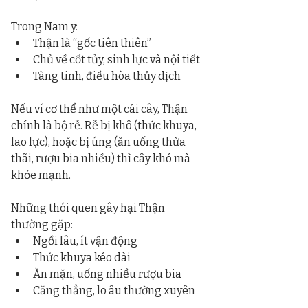
Trong Nam y:
Thận là “gốc tiên thiên”
Chủ về cốt tủy, sinh lực và nội tiết
Tàng tinh, điều hòa thủy dịch
Nếu ví cơ thể như một cái cây, Thận 
chính là bộ rễ. Rễ bị khô (thức khuya, 
lao lực), hoặc bị úng (ăn uống thừa 
thãi, rượu bia nhiều) thì cây khó mà 
khỏe mạnh.
Những thói quen gây hại Thận 
thường gặp:
Ngồi lâu, ít vận động
Thức khuya kéo dài
Ăn mặn, uống nhiều rượu bia
Căng thẳng, lo âu thường xuyên