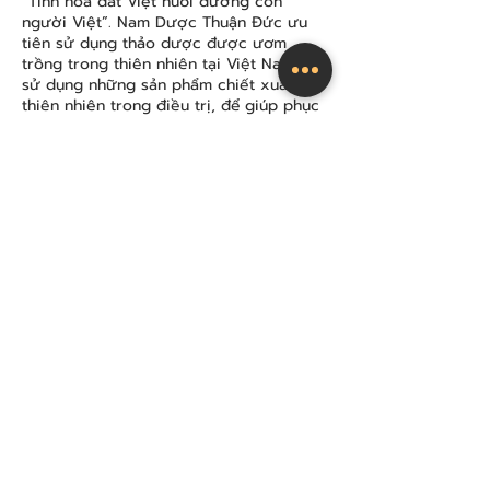
“Tinh hoa đất Việt nuôi dưỡng con
người Việt”. Nam Dược Thuận Đức ưu
tiên sử dụng thảo dược được ươm
trồng trong thiên nhiên tại Việt Nam, và
sử dụng những sản phẩm chiết xuất
thiên nhiên trong điều trị, để giúp phục
hồi sức khỏe từ gốc.
LIÊN HỆ
LIÊN HỆ TƯ VẤN NGAY!
TÊN
HỌ
SỐ ĐIỆN THOẠI