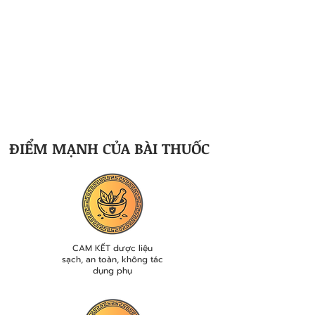
bào mới bắt đầu phát triển mạnh.
Kết thúc liệu trình:
Chấm dứt mọi triệu chứng
của bệnh thận, hệ miễn dịch và sức khỏe
người bệnh tăng cao, các hoạt động của thận
duy trì ở mức bình thường.
ĐIỂM MẠNH CỦA BÀI THUỐC
CAM KẾT dược liệu
sạch, an toàn, không tác
dụng phụ