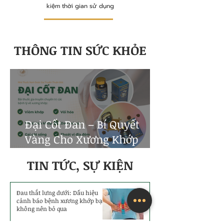
kiệm thời gian sử dụng
THÔNG TIN SỨC KHỎE
Đại Cốt Đan – Bí Quyết
Vàng Cho Xương Khớp
Khỏe Mạnh
TIN TỨC, SỰ KIỆN
Đau thắt lưng dưới: Dấu hiệu
cảnh báo bệnh xương khớp bạn
không nên bỏ qua
Xương Khớp