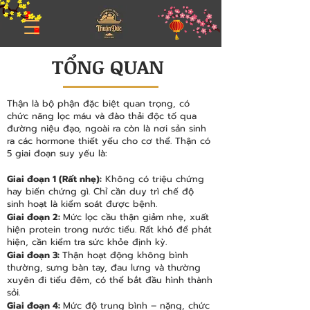
TỔNG QUAN
Thận là bộ phận đặc biệt quan trọng, có
chức năng lọc máu và đào thải độc tố qua
đường niệu đạo, ngoài ra còn là nơi sản sinh
ra các hormone thiết yếu cho cơ thể. Thận có
5 giai đoạn suy yếu là:
Giai đoạn 1 (Rất nhẹ):
Không có triệu chứng
hay biến chứng gì. Chỉ cần duy trì chế độ
sinh hoạt là kiểm soát được bệnh.
Giai đoạn 2:
Mức lọc cầu thận giảm nhẹ, xuất
hiện protein trong nước tiểu. Rất khó để phát
hiện, cần kiểm tra sức khỏe định kỳ.
Giai đoạn 3:
Thận hoạt động không bình
thường, sưng bàn tay, đau lưng và thường
xuyên đi tiểu đêm, có thể bắt đầu hình thành
sỏi.
Giai đoạn 4:
Mức độ trung bình – nặng, chức