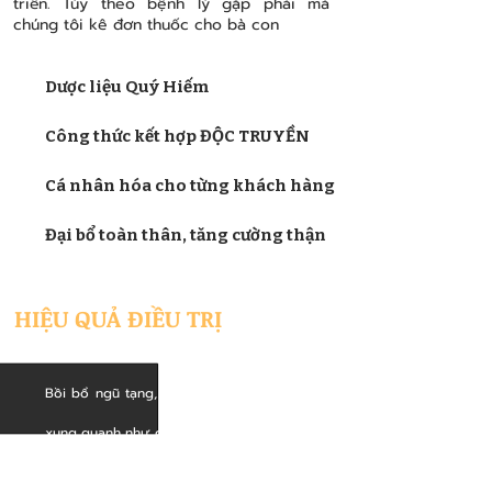
triển. Tùy theo bệnh lý gặp phải mà
chúng tôi kê đơn thuốc cho bà con
Dược liệu Quý Hiếm
Công thức kết hợp ĐỘC TRUYỀN
Cá nhân hóa cho từng khách hàng
Đại bổ toàn thân, tăng cường thận
HIỆU QUẢ ĐIỀU TRỊ
Lưu thông khí huyết, thanh nhiệt giải độc
Bồi bổ ngũ tạng, nhất là những bộ phận
xung quanh như gan, dạ dày
Tiêu sỏi nhỏ, lợi tiểu, đào thải độc tố ra