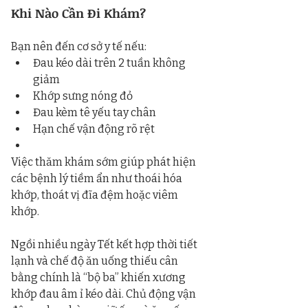
Khi Nào Cần Đi Khám?
Bạn nên đến cơ sở y tế nếu:
Đau kéo dài trên 2 tuần không 
giảm
Khớp sưng nóng đỏ
Đau kèm tê yếu tay chân
Hạn chế vận động rõ rệt
Việc thăm khám sớm giúp phát hiện 
các bệnh lý tiềm ẩn như thoái hóa 
khớp, thoát vị đĩa đệm hoặc viêm 
khớp.
Ngồi nhiều ngày Tết kết hợp thời tiết 
lạnh và chế độ ăn uống thiếu cân 
bằng chính là “bộ ba” khiến xương 
khớp đau âm ỉ kéo dài. Chủ động vận 