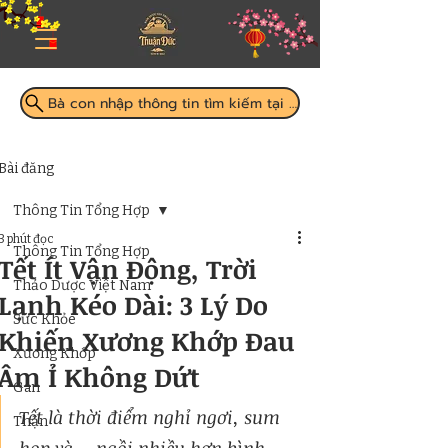
Bà con nhập thông tin tìm kiếm tại đây
Bài đăng
Thông Tin Tổng Hợp
3 phút đọc
Thông Tin Tổng Hợp
Tết Ít Vận Động, Trời
Thảo Dược Việt Nam
Lạnh Kéo Dài: 3 Lý Do
Sức Khỏe
Khiến Xương Khớp Đau
Xương Khớp
Âm Ỉ Không Dứt
Gan
Tết là thời điểm nghỉ ngơi, sum 
Thận