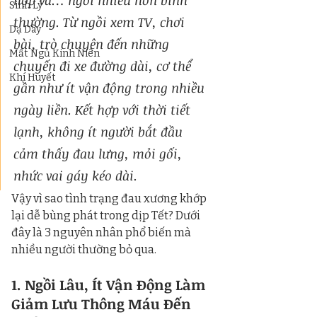
họp và… ngồi nhiều hơn bình 
Sinh Lý
thường. Từ ngồi xem TV, chơi 
Dạ Dày
bài, trò chuyện đến những 
Mất Ngủ Kinh Niên
chuyến đi xe đường dài, cơ thể 
Khí Huyết
gần như ít vận động trong nhiều 
ngày liền. Kết hợp với thời tiết 
lạnh, không ít người bắt đầu 
cảm thấy đau lưng, mỏi gối, 
nhức vai gáy kéo dài.
Vậy vì sao tình trạng đau xương khớp 
lại dễ bùng phát trong dịp Tết? Dưới 
đây là 3 nguyên nhân phổ biến mà 
nhiều người thường bỏ qua.
1. Ngồi Lâu, Ít Vận Động Làm 
Giảm Lưu Thông Máu Đến 