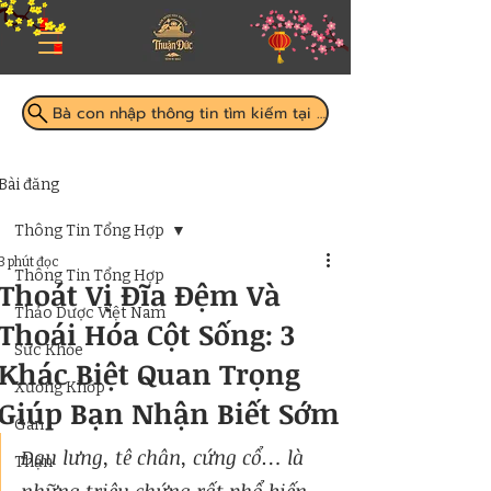
Bà con nhập thông tin tìm kiếm tại đây
Bài đăng
Thông Tin Tổng Hợp
3 phút đọc
Thông Tin Tổng Hợp
Thoát Vị Đĩa Đệm Và
Thảo Dược Việt Nam
Thoái Hóa Cột Sống: 3
Sức Khỏe
Khác Biệt Quan Trọng
Xương Khớp
Giúp Bạn Nhận Biết Sớm
Gan
Đau lưng, tê chân, cứng cổ… là 
Thận