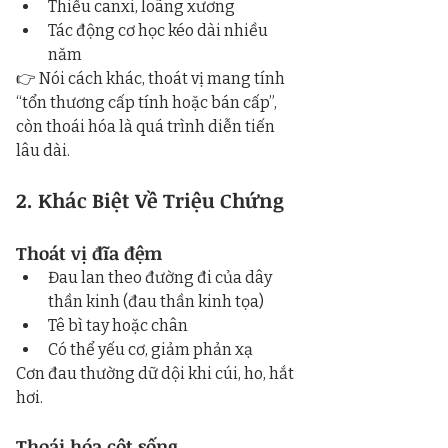
Thiếu canxi, loãng xương
Tác động cơ học kéo dài nhiều 
năm
👉 Nói cách khác, thoát vị mang tính 
“tổn thương cấp tính hoặc bán cấp”, 
còn thoái hóa là quá trình diễn tiến 
lâu dài.
2. Khác Biệt Về Triệu Chứng
Thoát vị đĩa đệm
Đau lan theo đường đi của dây 
thần kinh (đau thần kinh tọa)
Tê bì tay hoặc chân
Có thể yếu cơ, giảm phản xạ
Cơn đau thường dữ dội khi cúi, ho, hắt 
hơi.
Thoái hóa cột sống