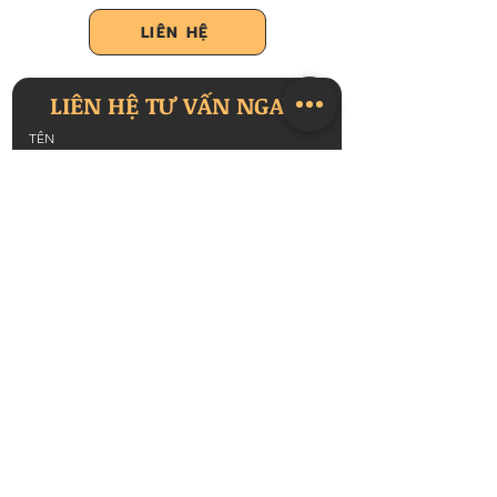
LIÊN HỆ
LIÊN HỆ TƯ VẤN NGAY!
TÊN
HỌ
SỐ ĐIỆN THOẠI
NỘI DUNG