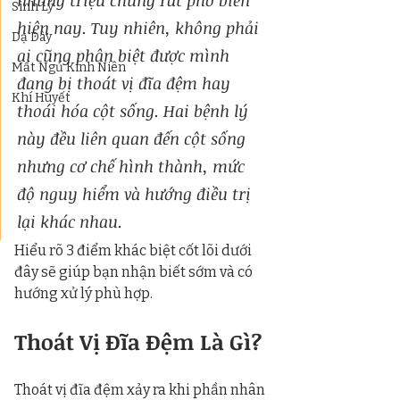
những triệu chứng rất phổ biến 
Sinh Lý
hiện nay. Tuy nhiên, không phải 
Dạ Dày
ai cũng phân biệt được mình 
Mất Ngủ Kinh Niên
đang bị thoát vị đĩa đệm hay 
Khí Huyết
thoái hóa cột sống. Hai bệnh lý 
này đều liên quan đến cột sống 
nhưng cơ chế hình thành, mức 
độ nguy hiểm và hướng điều trị 
lại khác nhau.
Hiểu rõ 3 điểm khác biệt cốt lõi dưới 
đây sẽ giúp bạn nhận biết sớm và có 
hướng xử lý phù hợp.
Thoát Vị Đĩa Đệm Là Gì?
Thoát vị đĩa đệm xảy ra khi phần nhân 