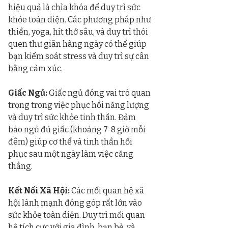
hiệu quả là chìa khóa để duy trì sức 
khỏe toàn diện. Các phương pháp như 
thiền, yoga, hít thở sâu, và duy trì thói 
quen thư giãn hàng ngày có thể giúp 
bạn kiểm soát stress và duy trì sự cân 
bằng cảm xúc.
Giấc Ngủ:
 Giấc ngủ đóng vai trò quan 
trọng trong việc phục hồi năng lượng 
và duy trì sức khỏe tinh thần. Đảm 
bảo ngủ đủ giấc (khoảng 7-8 giờ mỗi 
đêm) giúp cơ thể và tinh thần hồi 
phục sau một ngày làm việc căng 
thẳng.
Kết Nối Xã Hội:
 Các mối quan hệ xã 
hội lành mạnh đóng góp rất lớn vào 
sức khỏe toàn diện. Duy trì mối quan 
hệ tích cực với gia đình, bạn bè, và 