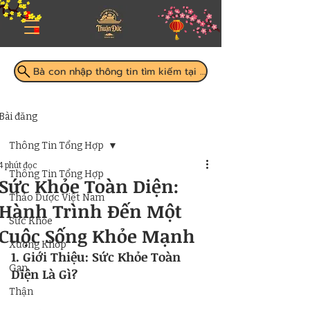
Bà con nhập thông tin tìm kiếm tại đây
Bài đăng
Thông Tin Tổng Hợp
4 phút đọc
Thông Tin Tổng Hợp
Sức Khỏe Toàn Diện:
Thảo Dược Việt Nam
Hành Trình Đến Một
Sức Khỏe
Cuộc Sống Khỏe Mạnh
Xương Khớp
1. Giới Thiệu: Sức Khỏe Toàn 
Gan
Diện Là Gì?
Thận