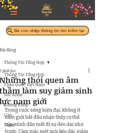
Bà con nhập thông tin tìm kiếm tại đây
Bài đăng
Thông Tin Tổng Hợp
7 phút đọc
Thông Tin Tổng Hợp
Những thói quen âm
Thảo Dược Việt Nam
thầm làm suy giảm sinh
Sức Khỏe
lực nam giới
Xương Khớp
Trong cuộc sống hiện đại, không ít 
Gan
nam giới bắt đầu nhận thấy cơ thể 
của mình dần mất đi sự dẻo dai như 
Thận
trước. Cảm giác mệt mỏi kéo dài, giảm 