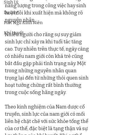
Sinh Lý
năng lượng trong công việc hay sinh 
Dạ Dày
hoạt đôi khi xuất hiện mà không rõ 
nguyên nhân.
Mất Ngủ Kinh Niên
Khí Huyết
Nhiều người cho rằng sự suy giảm 
sinh lực chỉ xảy ra khi tuổi tác tăng 
cao. Tuy nhiên trên thực tế, ngày càng 
có nhiều nam giới còn khá trẻ cũng 
bắt đầu gặp phải tình trạng này. Một 
trong những nguyên nhân quan 
trọng lại đến từ những thói quen sinh 
hoạt tưởng chừng rất bình thường 
trong cuộc sống hằng ngày.
Theo kinh nghiệm của Nam dược cổ 
truyền, sinh lực của nam giới có mối 
liên hệ chặt chẽ với sức khỏe tổng thể 
của cơ thể, đặc biệt là tạng thận và sự 