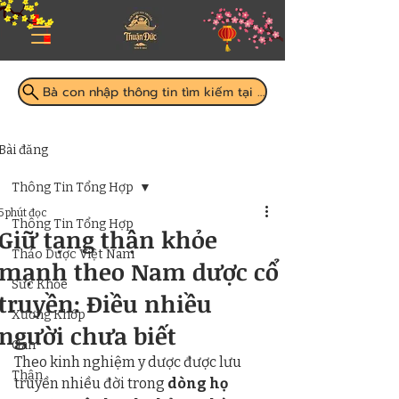
Bà con nhập thông tin tìm kiếm tại đây
Bài đăng
Thông Tin Tổng Hợp
5 phút đọc
Thông Tin Tổng Hợp
Giữ tạng thận khỏe
Thảo Dược Việt Nam
mạnh theo Nam dược cổ
Sức Khỏe
truyền: Điều nhiều
Xương Khớp
người chưa biết
Gan
Theo kinh nghiệm y dược được lưu 
Thận
truyền nhiều đời trong 
dòng họ 