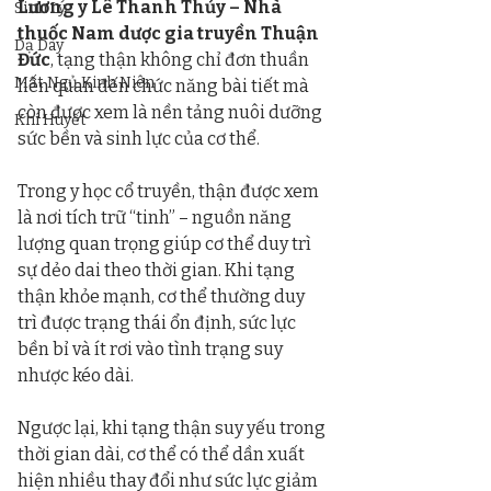
Lương y Lê Thanh Thủy – Nhà 
Sinh Lý
thuốc Nam dược gia truyền Thuận 
Dạ Dày
Đức
, tạng thận không chỉ đơn thuần 
Mất Ngủ Kinh Niên
liên quan đến chức năng bài tiết mà 
còn được xem là nền tảng nuôi dưỡng 
Khí Huyết
sức bền và sinh lực của cơ thể.
Trong y học cổ truyền, thận được xem 
là nơi tích trữ “tinh” – nguồn năng 
lượng quan trọng giúp cơ thể duy trì 
sự dẻo dai theo thời gian. Khi tạng 
thận khỏe mạnh, cơ thể thường duy 
trì được trạng thái ổn định, sức lực 
bền bỉ và ít rơi vào tình trạng suy 
nhược kéo dài.
Ngược lại, khi tạng thận suy yếu trong 
thời gian dài, cơ thể có thể dần xuất 
hiện nhiều thay đổi như sức lực giảm 