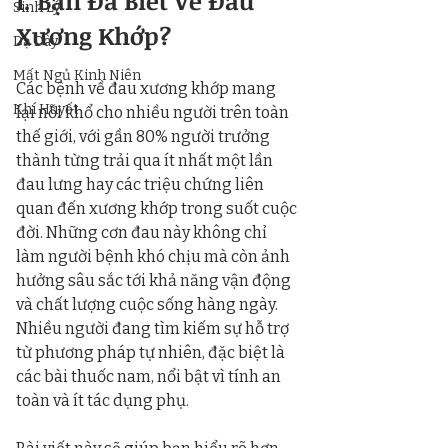
I. Bạn Đã Biết Về Đau 
Sinh Lý
Xương Khớp?
Dạ Dày
Mất Ngủ Kinh Niên
Các bệnh về đau xương khớp mang 
Khí Huyết
lại nỗi khổ cho nhiều người trên toàn 
thế giới, với gần 80% người trưởng 
thành từng trải qua ít nhất một lần 
đau lưng hay các triệu chứng liên 
quan đến xương khớp trong suốt cuộc 
đời. Những cơn đau này không chỉ 
làm người bệnh khó chịu mà còn ảnh 
hưởng sâu sắc tới khả năng vận động 
và chất lượng cuộc sống hàng ngày. 
Nhiều người đang tìm kiếm sự hỗ trợ 
từ phương pháp tự nhiên, đặc biệt là 
các bài thuốc nam, nổi bật vì tính an 
toàn và ít tác dụng phụ. 