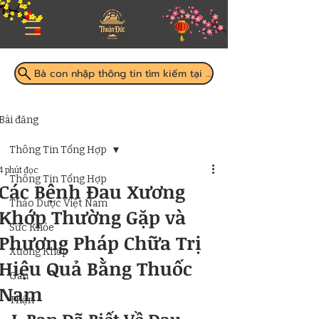
Bà con nhập thông tin tìm kiếm tại đây
Bài đăng
Thông Tin Tổng Hợp
4 phút đọc
Thông Tin Tổng Hợp
Các Bệnh Đau Xương
Thảo Dược Việt Nam
Khớp Thường Gặp và
Sức Khỏe
Phương Pháp Chữa Trị
Xương Khớp
Hiệu Quả Bằng Thuốc
Gan
Nam
Thận