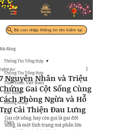
Bà con nhập thông tin tìm kiếm tại đây
Bài đăng
Thông Tin Tổng Hợp
6 phút đọc
Thông Tin Tổng Hợp
7 Nguyên Nhân và Triệu
Thảo Dược Việt Nam
Chứng Gai Cột Sống Cùng
Sức Khỏe
Cách Phòng Ngừa và Hỗ
Xương Khớp
Trợ Cải Thiện Đau Lưng
Gan
Gai cột sống, hay còn gọi là gai đốt 
Thận
sống, là một tình trạng mà phần lớn 