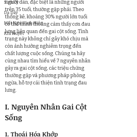
người dân, đặc biệt là những người 
Sinh Lý
trên 35 tuổi, thường gặp phải. Theo 
Dạ Dày
thống kê, khoảng 30% người lớn tuổi 
Mất Ngủ Kinh Niên
có thể thỉnh thoảng cảm thấy cơn đau 
lưng liên quan đến gai cột sống. Tình 
Khí Huyết
trạng này không chỉ gây khó chịu mà 
còn ảnh hưởng nghiêm trọng đến 
chất lượng cuộc sống. Chúng ta hãy 
cùng nhau tìm hiểu về 7 nguyên nhân 
gây ra gai cột sống, các triệu chứng 
thường gặp và phương pháp phòng 
ngừa, hỗ trợ cải thiện tình trạng đau 
lưng.
I. Nguyên Nhân Gai Cột 
Sống
1. Thoái Hóa Khớp