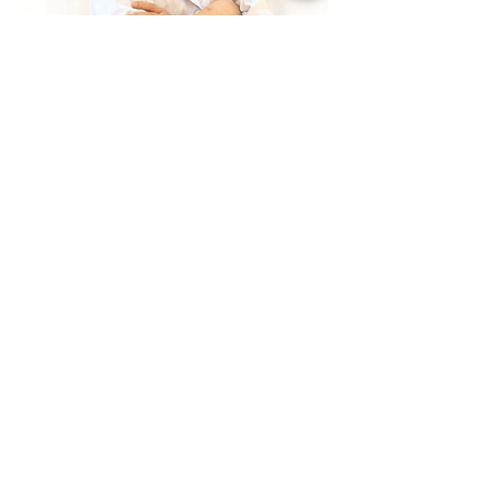
LƯƠNG Y LÊ THANH THỦY
Nhà Thuốc Nam Dược Thuận Đức
Phụ Trách Chuyên Môn
Lương Y
Xương Khớp, Sỏi Tiết Niệu, Gan...
Lương y Lê Thanh Thủy là truyền nhân
thứ 3 của dòng họ Lê chuyên chữa
bệnh. Theo phương châm về nguồn –
“Tinh hoa đất Việt nuôi dưỡng con
người Việt”. Nam Dược Thuận Đức ưu